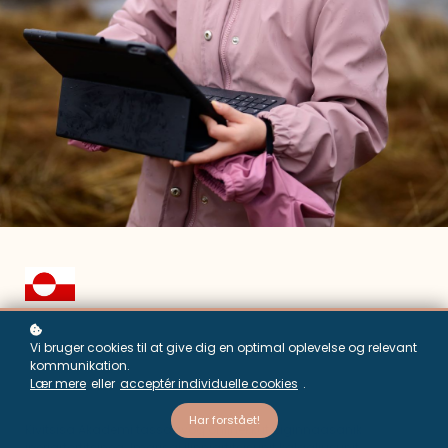
Piffissaqartillutik
Vi bruger cookies til at give dig en optimal oplevelse og relevant
kommunikation.
piginnaanertusarneq
Lær mere
eller
acceptér individuelle cookies
.
Har forstået!
Kivitsisa Akademi tassaavoq onlinekkut piginnaasanik
ineriartortitsineq. Imarisai ilinniartitsisunit kalaaliusunit,