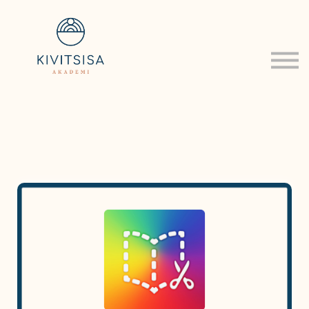
Om
Log ind
Tilmeld