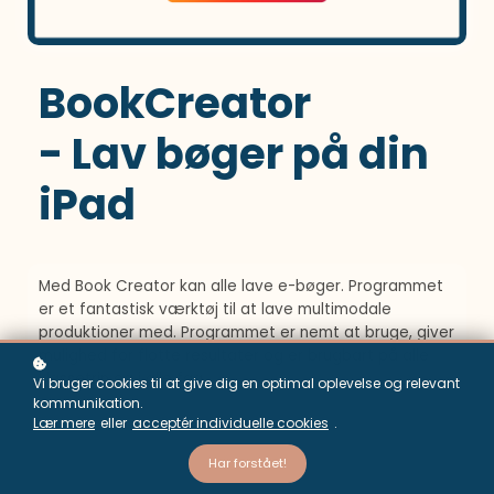
BookCreator
- Lav bøger på din
iPad
Med Book Creator kan alle lave e-bøger. Programmet
er et fantastisk værktøj til at lave multimodale
produktioner med. Programmet er nemt at bruge, giver
mulighed for flotte resultater og er brugbart på alle
klassetrin og i alle fag.
Vi bruger cookies til at give dig en optimal oplevelse og relevant
kommunikation.
Lær mere
eller
acceptér individuelle cookies
.
Opret dig gratis!
Har forstået!