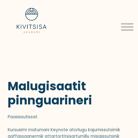
Om
Log ind
Tilmeld
Malugisaatit
pinnguarineri
Paasissutissat:
Kursusimi matumani Keynote atorlugu kajumissutsimik
qaffassaanermik attartortitsisartumillu misigissutsinik