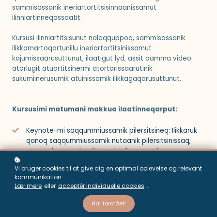
sammisassanik ineriartortitsisinnaanissamut
ilinniartinneqassaatit.
Kursusi ilinniartitsisunut naleqquppoq, sammisassanik
ilikkarnartoqartunillu ineriartortitsinissamut
kajumissaarusuttunut, ilaatigut lyd, assit aamma video
atorlugit atuartitsinermi atortorissaarutinik
sukumiinerusumik atuinissamik ilikkagaqarusuttunut.
Kursusimi matumani makkua ilaatinneqarput:
Keynote-mi saqqummiussamik pilersitsineq: Ilikkaruk
qanoq saqqummiussamik nutaanik pilersitsinissaq,
aammalu eqqortumik sammivik aammalu
ilusilersuineq toqqarlugu.
Vi bruger cookies til at give dig en optimal oplevelse og relevant
Ilusilersuineq: Paasisaqarit qanoq iliorluni ilusilersuineq
kommunikation.
aaqqissuussallugu, taannalu periarfissiissasoq lyd,
Lær mere
eller
acceptér individuelle cookies
.
assit aamma video atorlugit suliaqartarnissamut.
Takutippatsigit qanoq iliorlutit assinik, video-nik
Har forstået!
aamma lydinik toqqaannartumik saqqummiussannut