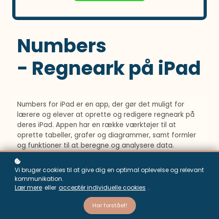
Numbers
- Regneark på iPad
Numbers for iPad er en app, der gør det muligt for
lærere og elever at oprette og redigere regneark på
deres iPad. Appen har en række værktøjer til at
oprette tabeller, grafer og diagrammer, samt formler
og funktioner til at beregne og analysere data.
Derudover kan man også importere og eksportere
regneark fra andre programmer, såsom Excel og
Vi bruger cookies til at give dig en optimal oplevelse og relevant
Google Sheets. Appen er særligt nyttig for lærere, der
kommunikation.
ønsker at lave interaktive opgaver eller øvelser med
Lær mere
eller
acceptér individuelle cookies
.
regneark, og for elever, der har brug for at bearbejde
Har forstået!
og analysere data i deres fag.