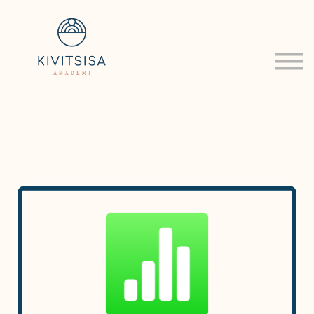
Om
Log ind
Tilmeld